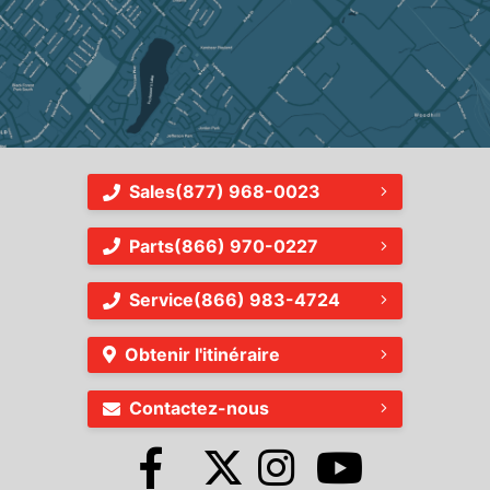
Sales
(877) 968-0023
Parts
(866) 970-0227
Service
(866) 983-4724
Obtenir l'itinéraire
Contactez-nous