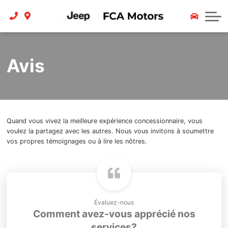
Finance
Service
Contact
Trade In
About
Avis
Payment Calculator
Careers
Team
Reviews
Quand vous vivez la meilleure expérience concessionnaire, vous
voulez la partagez avec les autres. Nous vous invitons à soumettre
Contact Us
vos propres témoignages ou à lire les nôtres.
Évaluez-nous
Comment avez-vous apprécié nos
services?